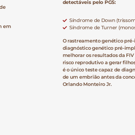
detectáveis pelo PGS:
 de
Síndrome de Down (trissomi
um em
Síndrome de Turner (monos
O rastreamento genético pré-
diagnóstico genético pré-imp
melhorar os resultados da F
risco reprodutivo a gerar filh
é o único teste capaz de diag
de um embrião antes da conce
Orlando Monteiro Jr.