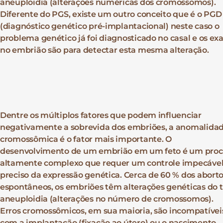
aneuploidia (alterações numéricas dos cromossomos).
Diferente do PGS, existe um outro conceito que é o PGD
(diagnóstico genético pré-implantacional) neste caso o
problema genético já foi diagnosticado no casal e os e
no embrião são para detectar esta mesma alteração.
Dentre os múltiplos fatores que podem influenciar
negativamente a sobrevida dos embriões, a anomalida
cromossômica é o fator mais importante. O
desenvolvimento de um embrião em um feto é um proc
altamente complexo que requer um controle impecável
preciso da expressão genética. Cerca de 60 % dos abort
espontâneos, os embriões têm alterações genéticas do t
aneuploidia (alterações no número de cromossomos).
Erros cromossômicos, em sua maioria, são incompatívei
com a implantação (fixação ao útero) ou o nascimento,