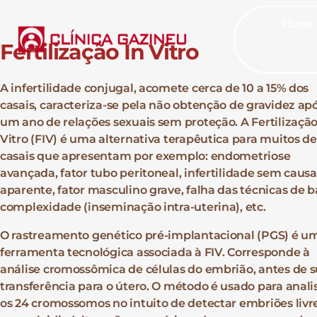
Home
Fertilização In Vitro
A infertilidade conjugal, acomete cerca de 10 a 15% dos
casais, caracteriza-se pela não obtenção de gravidez ap
um ano de relações sexuais sem proteção. A Fertilização
Vitro (FIV) é uma alternativa terapêutica para muitos de
casais que apresentam por exemplo: endometriose
avançada, fator tubo peritoneal, infertilidade sem causa
aparente, fator masculino grave, falha das técnicas de b
complexidade (inseminação intra-uterina), etc.
O rastreamento genético pré-implantacional (PGS) é u
ferramenta tecnológica associada à FIV. Corresponde à
análise cromossômica de células do embrião, antes de 
transferência para o útero. O método é usado para anali
os 24 cromossomos no intuito de detectar embriões livr