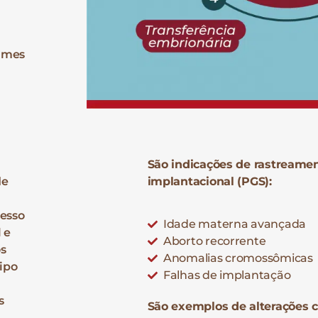
xames
São indicações de rastreamen
de
implantacional (PGS):
esso
Idade materna avançada
 e
Aborto recorrente
os
Anomalias cromossômicas
ipo
Falhas de implantação
s
São exemplos de alterações