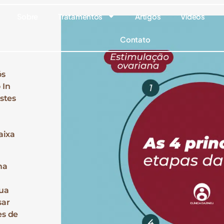
Sobre
Tratamentos
Artigos
Vídeos
Contato
ós
 In
stes
aixa
ma
sua
sar
es de