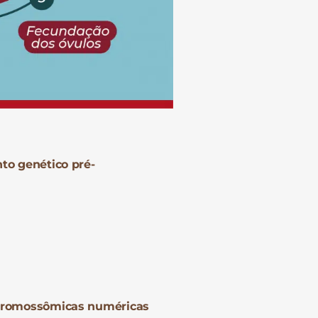
to genético pré-
 cromossômicas numéricas