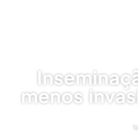
Inseminaçã
menos invasi
T