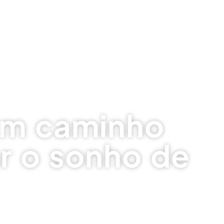
 Um caminho
ar o sonho de