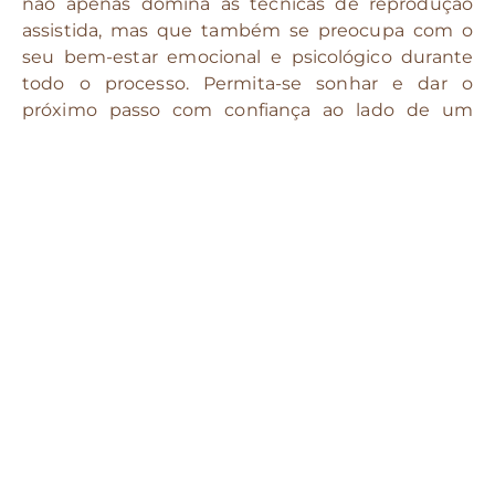
não apenas domina as técnicas de reprodução
assistida, mas que também se preocupa com o
seu bem-estar emocional e psicológico durante
todo o processo. Permita-se sonhar e dar o
próximo passo com confiança ao lado de um
médico dedicado e experiente.
Cada caso é único e deve ser avaliado
presencialmente por um médico(a),
considerando exames, histórico e expectativas
individuais.
Agende uma consulta
📚 Ver referências
▾